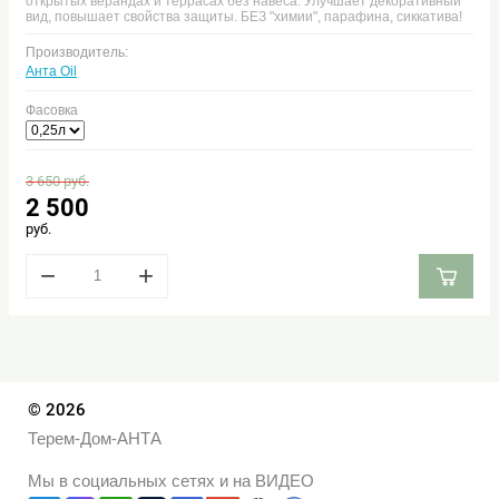
открытых верандах и террасах без навеса. Улучшает декоративный
вид, повышает свойства защиты. БЕЗ "химии", парафина, сиккатива!
Производитель:
Анта Oil
Фасовка
3 650
руб.
2 500
руб.
−
+
© 2026
Терем-Дом-АНТА
Мы в социальных сетях и на ВИДЕО