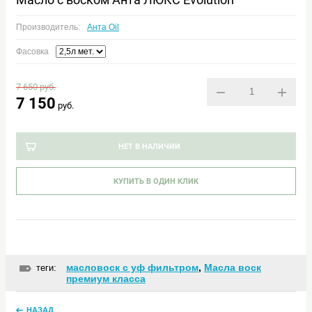
Производитель:
Анта Oil
Фасовка
7 650
руб.
−
+
7 150
руб.
НЕТ В НАЛИЧИИ
КУПИТЬ В ОДИН КЛИК
масловоск с уф фильтром
,
Масла воск
теги:
премиум класса
НАЗАД