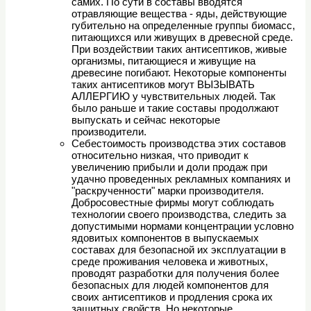
самих. По сути в составы вводятся
отравляющие вещества - яды, действующие
губительно на определенные группы биомасс,
питающихся или живущих в древесной среде.
При воздействии таких антисептиков, живые
организмы, питающиеся и живущие на
древесине погибают. Некоторые компоненты
таких антисептиков могут ВЫЗЫВАТЬ
АЛЛЕРГИЮ у чувствительных людей. Так
было раньше и такие составы продолжают
выпускать и сейчас некоторые
производители.
Себестоимость производства этих составов
относительно низкая, что приводит к
увеличению прибыли и доли продаж при
удачно проведенных рекламных компаниях и
"раскрученности" марки производителя.
Добросовестные фирмы могут соблюдать
технологии своего производства, следить за
допустимыми нормами концентрации условно
ядовитых компонентов в выпускаемых
составах для безопасной их эксплуатации в
среде проживания человека и животных,
проводят разработки для получения более
безопасных для людей компонентов для
своих антисептиков и продления срока их
защитных свойств. Но некоторые