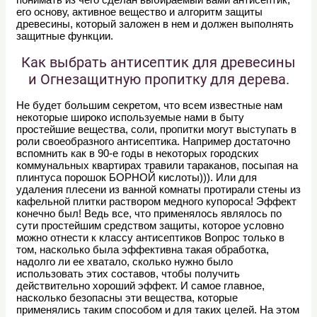
его основу, активное вещество и алгоритм защиты
древесины, который заложен в нем и должен выполнять
защитные функции.
Как выбрать антисептик для древесины
и Огнезащитную пропитку для дерева.
Не будет большим секретом, что всем известные нам
некоторые широко используемые нами в быту
простейшие вещества, соли, пропитки могут выступать в
роли своеобразного антисептика. Например достаточно
вспомнить как в 90-е годы в некоторых городских
коммунальных квартирах травили тараканов, посыпая на
плинтуса порошок БОРНОЙ кислоты))). Или для
удаления плесени из ванной комнаты протирали стены из
кафельной плитки раствором медного купороса! Эффект
конечно был! Ведь все, что применялось являлось по
сути простейшим средством защиты, которое условно
можно отнести к классу антисептиков Вопрос только в
том, насколько была эффективна такая обработка,
надолго ли ее хватало, сколько нужно было
использовать этих составов, чтобы получить
действительно хороший эффект. И самое главное,
насколько безопасны эти вещества, которые
применялись таким способом и для таких целей. На этом