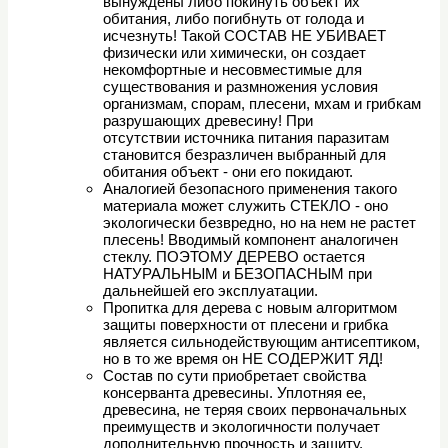
вынуждены либо покинуть объект их
обитания, либо погибнуть от голода и
исчезнуть! Такой СОСТАВ НЕ УБИВАЕТ
физически или химически, он создает
некомфортные и несовместимые для
существования и размножения условия
организмам, спорам, плесени, мхам и грибкам
разрушающих древесину! При
отсутствии источника питания паразитам
становится безразличен выбранный для
обитания объект - они его покидают.
Аналогией безопасного применения такого
материала может служить СТЕКЛО - оно
экологически безвредно, но на нем не растет
плесень! Вводимый компонент аналогичен
стеклу. ПОЭТОМУ ДЕРЕВО остается
НАТУРАЛЬНЫМ и БЕЗОПАСНЫМ при
дальнейшей его эксплуатации.
Пропитка для дерева с новым алгоритмом
защиты поверхности от плесени и грибка
является сильнодействующим антисептиком,
но в то же время он НЕ СОДЕРЖИТ ЯД!
Состав по сути приобретает свойства
консерванта древесины. Уплотняя ее,
древесина, не теряя своих первоначальных
преимуществ и экологичности получает
дополнительную прочность и защиту,