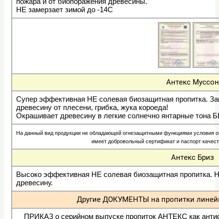
пожара и от биопоражения древесины.
НЕ замерзает зимой до -14С
Антекс Муссон
Супер эффективная НЕ солевая биозащитная пропитка. З
древесину от плесени, грибка, жука короеда!
Окрашивает древесину в легкие солнечно янтарные тона Б
На данный вид продукции не обладающей огнезащитными функциями условия о
имеет добровольный сертификат и паспорт качест
Антекс Бриз
Высоко эффективная НЕ солевая биозащитная пропитка.
Н
древесину.
Другие ДОКУМЕНТЫ на пропитки линейк
ПРИКАЗ о серийном выпуске пропиток АНТЕКС как анти