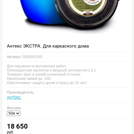
Антекс ЭКСТРА. Для каркасного дома
Артикул:
0000042/50
Для наружных и внутренних работ
Огнезащитная пропитка и мощный антисептик 2 в 1.
Тонирует брус в легкий солнечный оттенок.
Нанесение зимой до -20С
Обеспечивает защиту доске и брусу до 20 лет!
Производитель:
АНТЕКС
Фасовка
18 650
руб.